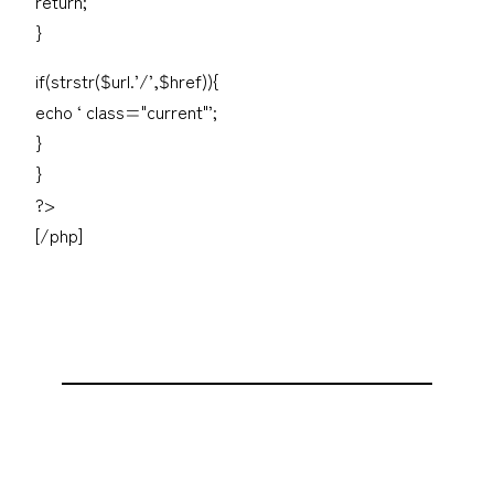
return;
}
if(strstr($url.’/’,$href)){
echo ‘ class="current"’;
}
}
?>
[/php]