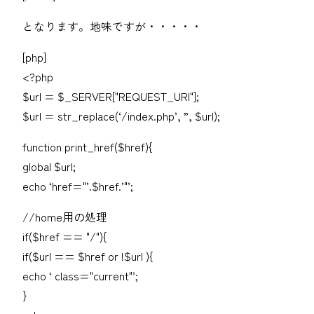
となります。地味ですが・・・・・
[php]
<?php
$url = $_SERVER["REQUEST_URI"];
$url = str_replace(‘/index.php’, ”, $url);
function print_href($href){
global $url;
echo ‘href="’.$href.’"’;
//home用の処理
if($href == "/"){
if($url == $href or !$url ){
echo ‘ class="current"’;
}