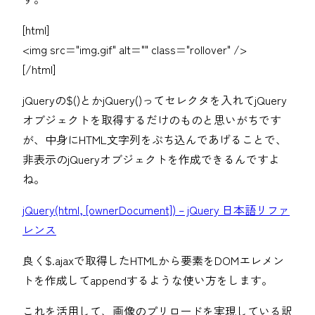
[html]
<img src="img.gif" alt="" class="rollover" />
[/html]
jQueryの$()とかjQuery()ってセレクタを入れてjQuery
オブジェクトを取得するだけのものと思いがちです
が、中身にHTML文字列をぶち込んであげることで、
非表示のjQueryオブジェクトを作成できるんですよ
ね。
jQuery(html, [ownerDocument]) – jQuery 日本語リファ
レンス
良く$.ajaxで取得したHTMLから要素をDOMエレメン
トを作成してappendするような使い方をします。
これを活用して、画像のプリロードを実現している訳