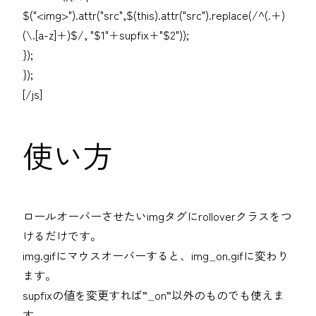
$("<img>").attr("src",$(this).attr("src").replace(/^(.+)
(\.[a-z]+)$/, "$1"+supfix+"$2"));
});
});
[/js]
使い方
ロールオーバーさせたいimgタグにrolloverクラスをつ
けるだけです。
img.gifにマウスオーバーすると、img_on.gifに変わり
ます。
supfixの値を変更すれば”_on”以外のものでも使えま
す。