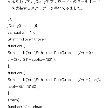
そんなわけで、jQueryでプリロード付のロールオーバ
ーを実装するスクリプトを書いてみました。
[js]
jQuery(function(){
var supfix = "_on";
$("img.rollover").hover(
function(){
$(this).attr("src",$(this).attr("src").replace(/^(.+)(\.[a-
z]+)$/, "$1"+supfix+"$2"));
},
function(){
$(this).attr("src",$(this).attr("src").replace(/^(.+)_on(\.
[a-z]+)$/, "$1$2"));
}
).each(
function(){//preload