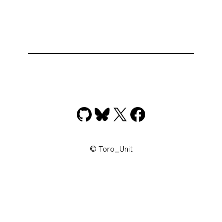
GitHub
Bluesky
X
Facebook
© Toro_Unit