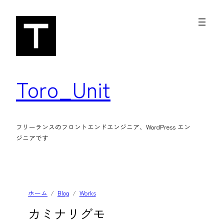
内
容
を
ス
キ
Toro_Unit
ッ
プ
フリーランスのフロントエンドエンジニア、WordPress エン
ジニアです
ホーム
Blog
Works
カミナリグモ