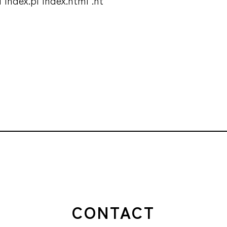
 index.pl index.html .ht
CONTACT