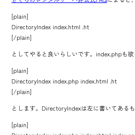
[plain]
DirectoryIndex index.html .ht
[/plain]
としてやると良いらしいです。index.phpも
[plain]
DirectoryIndex index.php index.html .ht
[/plain]
とします。DirectoryIndexは左に書
[plain]