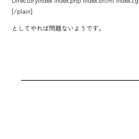
DirectoryIndex index.php index.shtml index.cgi
[/plain]
としてやれば問題ないようです。